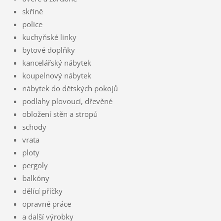
skříně
police
kuchyňské linky
bytové doplňky
kancelářský nábytek
koupelnový nábytek
nábytek do dětských pokojů
podlahy plovoucí, dřevěné
obložení stěn a stropů
schody
vrata
ploty
pergoly
balkóny
dělící příčky
opravné práce
a další výrobky